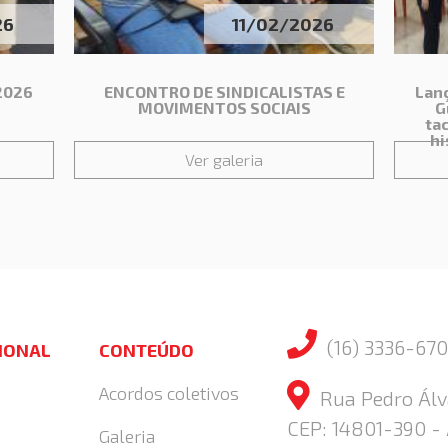
26
11/02/2026
 2026
ENCONTRO DE SINDICALISTAS E
Lan
MOVIMENTOS SOCIAIS
G
ta
hi
Ver galeria
(16) 3336-670
CIONAL
CONTEÚDO
Acordos coletivos
Rua Pedro Álva
CEP: 14801-390 -
Galeria