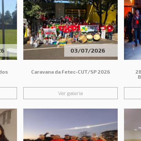
26
03/07/2026
 dos
Caravana da Fetec-CUT/SP 2026
28
B
Ver galeria