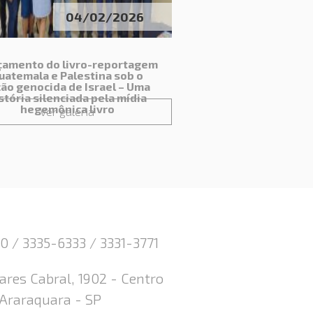
04/02/2026
çamento do livro-reportagem
uatemala e Palestina sob o
cão genocida de Israel – Uma
stória silenciada pela mídia
hegemônica livro
Ver galeria
0 / 3335-6333 / 3331-3771
res Cabral, 1902 - Centro
 Araraquara - SP