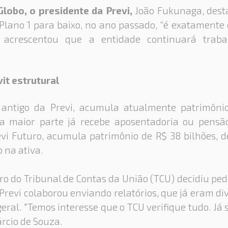
Globo, o presidente da Previ,
João Fukunaga, desta
 Plano 1 para baixo, no ano passado, “é exatamente
 acrescentou que a entidade continuará trab
vit estrutural
 antigo da Previ, acumula atualmente patrimôni
 a maior parte já recebe aposentadoria ou pensã
vi Futuro, acumula patrimônio de R$ 38 bilhões, d
 na ativa.
ro do Tribunal de Contas da União (TCU) decidiu ped
 Previ colaborou enviando relatórios, que já eram d
eral. "Temos interesse que o TCU verifique tudo. J
árcio de Souza.