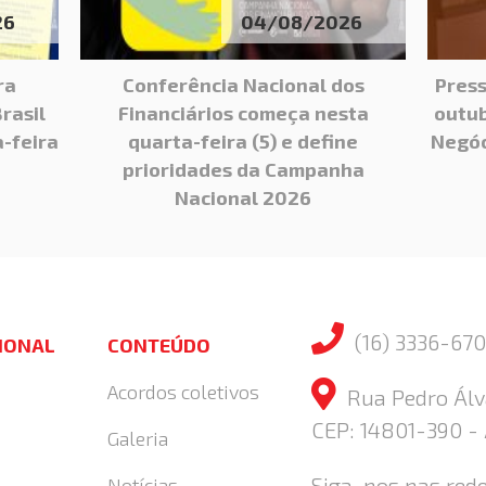
26
04/08/2026
ra
Conferência Nacional dos
Press
rasil
Financiários começa nesta
outub
-feira
quarta-feira (5) e define
Negóc
prioridades da Campanha
Nacional 2026
(16) 3336-670
CIONAL
CONTEÚDO
Acordos coletivos
Rua Pedro Álva
CEP: 14801-390 -
Galeria
Siga-nos nas rede
Notícias