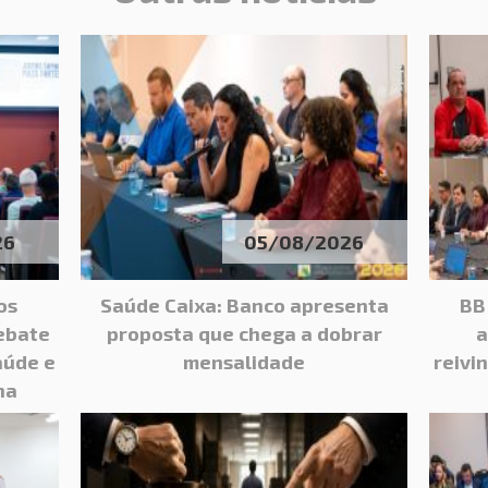
26
05/08/2026
os
Saúde Caixa: Banco apresenta
BB
ebate
proposta que chega a dobrar
a
aúde e
mensalidade
reivi
ha