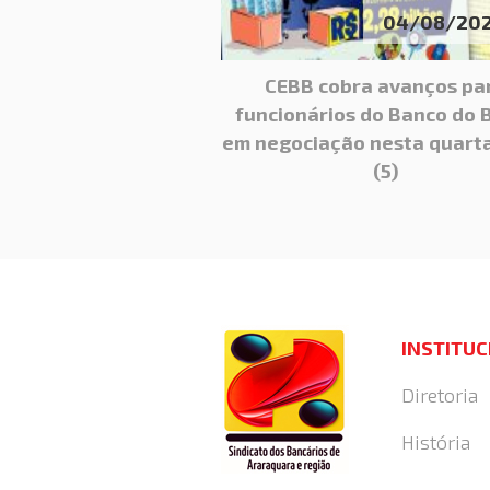
04/08/20
CEBB cobra avanços pa
funcionários do Banco do B
em negociação nesta quarta
(5)
INSTITU
Diretoria
História