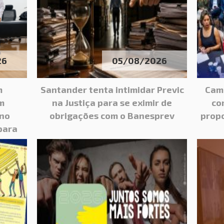
26
05/08/2026
m
Santander tenta intimidar Previc
Cam
m
na Justiça para se eximir de
co
 no
obrigações com o Banesprev
propo
para