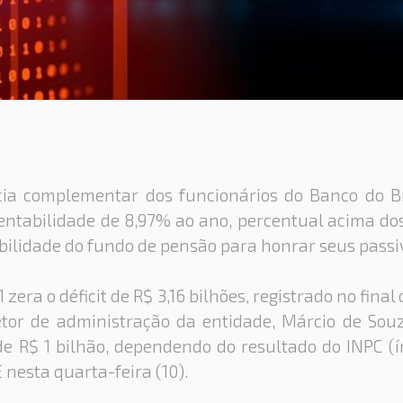
cia complementar dos funcionários do Banco do Br
rentabilidade de 8,97% ao ano, percentual acima do
bilidade do fundo de pensão para honrar seus passiv
 zera o déficit de R$ 3,16 bilhões, registrado no fina
retor de administração da entidade, Márcio de Sou
e R$ 1 bilhão, dependendo do resultado do INPC (ín
 nesta quarta-feira (10).