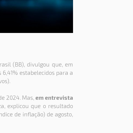
asil (BB), divulgou que, em
s 6,41% estabelecidos para a
os).
l de 2024. Mas,
em entrevista
za, explicou que o resultado
dice de inflação) de agosto,