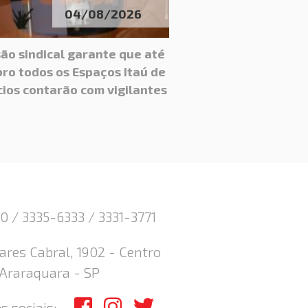
04/08/2026
ão sindical garante que até
ro todos os Espaços Itaú de
ios contarão com vigilantes
0 / 3335-6333 / 3331-3771
res Cabral, 1902 - Centro
 Araraquara - SP
s sociais: