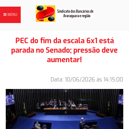
MENU
PEC do fim da escala 6x1 está
parada no Senado; pressão deve
FILIE-SE
aumentar!
NOTÍCIAS
Data: 10/06/2026 às 14:15:00
DIRETORIA
HISTÓRIA