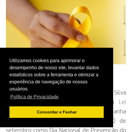
ACORDOS COLETIVOS
GALERIAS
FALE CONOSCO
BAIXE O ESTATUTO
Utilizamos cookies para aprimorar o
desempenho de nosso site, levantar dados
Fonte: Contraf-CUT
estatísticos sobre a ferramenta e otimizar a
experiência de navegação de nossos
2026
-
usuários.
bancariosararaquara.org.br
O presidente Luiz Inácio Lula da Silva
Política de Privacidade
sancionou, no dia 8 de setembro, a
Lei
Desenvolvido por:
15.199/25
, que torna oficial a campanha
Concordar e Fechar
Setembro Amarelo e institui o dia 10 de
setembro como Dia Nacional de Prevenção do