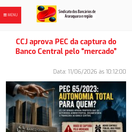
MENU
CCJ aprova PEC da captura do
Banco Central pelo “mercado”
FILIE-SE
Data: 11/06/2026 às 10:12:00
NOTÍCIAS
DIRETORIA
HISTÓRIA